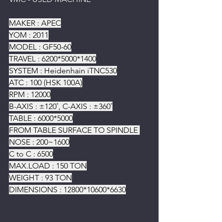
MAKER : APEC
YOM : 2011
MODEL : GF50-60
TRAVEL : 6200*5000*1400
SYSTEM : Heidenhain iTNC530
ATC : 100 (HSK 100A)
RPM : 12000
B-AXIS : ±120˚, C-AXIS : ±360˚
TABLE : 6000*5000
FROM TABLE SURFACE TO SPINDLE 
NOSE : 200~1600
C to C : 6500
MAX.LOAD : 150 TON
WEIGHT : 93 TON
DIMENSIONS : 12800*10600*6630