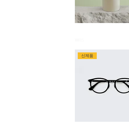
제품명
Price
₩85
신제품