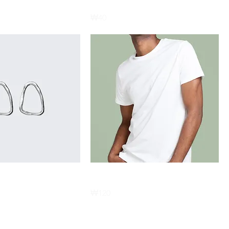
제품명
Price
₩40
제품명
ice
Price
₩120