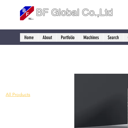
BF Global Co.,Ltd
Home
About
Portfolio
Machines
Search
Home
All Products
Browse by
All Products
Filter by
Price