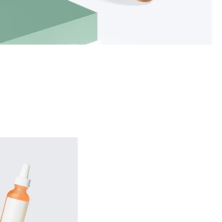
 흥미
Sort by:
Recommended