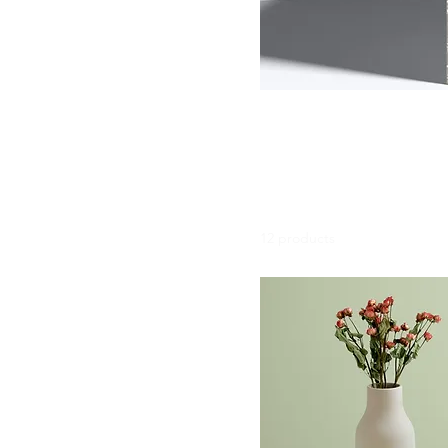
₩8
₩130
All Products
색상
카테고리 설명을 입력하는 
크기
를 유도해보세요.
250 ml
500 ml
12 products
80 ml
One size
보통
작게
크게