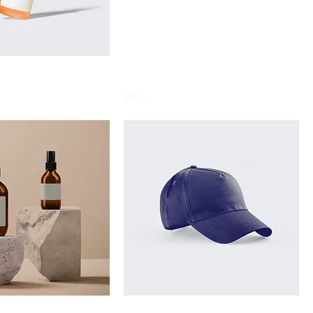
제품명
Price
₩25